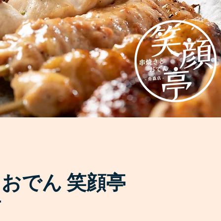
おでん 笑顔亭
店