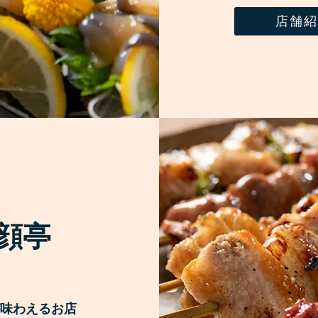
店舗紹
顔亭
味わえるお店