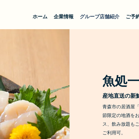
ホーム
企業情報
グループ店舗紹介
ご予
魚処
産地直送の新
青森市の居酒屋「
節限定の地酒を
ス、飲み放題もご
ご利用可。