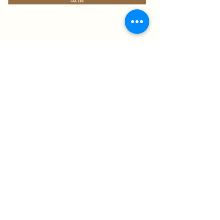
株式会社シー・ワイ・ティは青森市に3店舗の飲
食店を展開しております。大衆居酒屋・産地直送
の海鮮料理・串焼き・はまぐり出汁おでんなど、
1名様〜団体様まで、お客様のご希望にあわせた
お店をお選びいただけます。